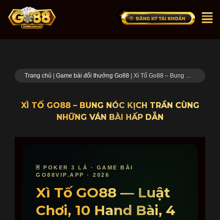
Skip
to
content
Trang chủ
|
Game bài đổi thưởng Go88
|
Xì Tố Go88 – Bung Nóc Kịch Trần Cùng Những Ván Bài Hấp Dẫn
XÌ TỐ GO88 – BUNG NÓC KỊCH TRẦN CÙNG
NHỮNG VÁN BÀI HẤP DẪN
🃏 POKER 3 LÁ · GAME BÀI
GO88VIP.APP · 2026
Xì Tố GO88 — Luật
Chơi, 10 Hand Bài, 4