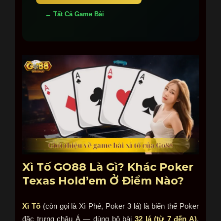
← Tất Cả Game Bài
Xì Tố GO88 Là Gì? Khác Poker
Texas Hold’em Ở Điểm Nào?
Xì Tố
(còn gọi là Xì Phé, Poker 3 lá) là biến thể Poker
đặc trưng châu Á — dùng bộ bài
32 lá (từ 7 đến A)
,