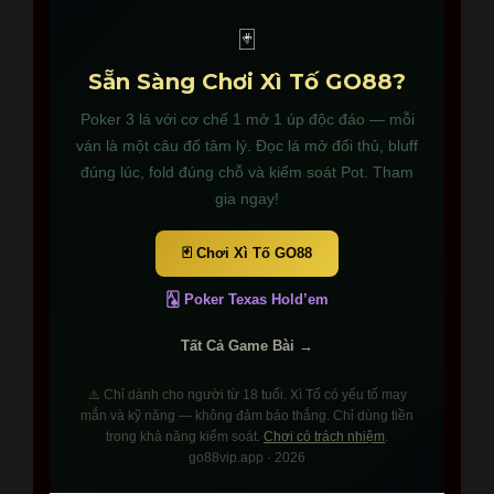
🃏
Sẵn Sàng Chơi Xì Tố GO88?
Poker 3 lá với cơ chế 1 mở 1 úp độc đáo — mỗi
ván là một câu đố tâm lý. Đọc lá mở đối thủ, bluff
đúng lúc, fold đúng chỗ và kiểm soát Pot. Tham
gia ngay!
🃏 Chơi Xì Tố GO88
🂡 Poker Texas Hold’em
Tất Cả Game Bài →
⚠️ Chỉ dành cho người từ 18 tuổi. Xì Tố có yếu tố may
mắn và kỹ năng — không đảm bảo thắng. Chỉ dùng tiền
trong khả năng kiểm soát.
Chơi có trách nhiệm
.
go88vip.app · 2026