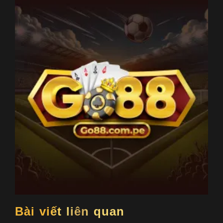
Bài viết liên quan