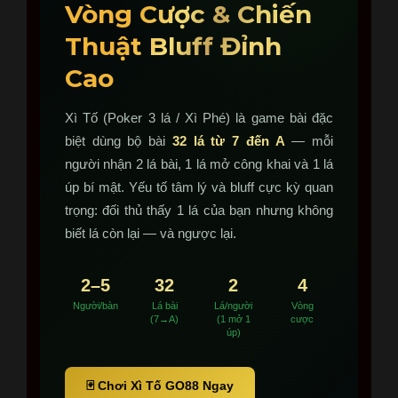
Vòng Cược & Chiến
Thuật Bluff Đỉnh
Cao
Xì Tố (Poker 3 lá / Xì Phé) là game bài đặc
biệt dùng bộ bài
32 lá từ 7 đến A
— mỗi
người nhận 2 lá bài, 1 lá mở công khai và 1 lá
úp bí mật. Yếu tố tâm lý và bluff cực kỳ quan
trọng: đối thủ thấy 1 lá của bạn nhưng không
biết lá còn lại — và ngược lại.
2–5
32
2
4
Người/bàn
Lá bài
Lá/người
Vòng
(7→A)
(1 mở 1
cược
úp)
🃏 Chơi Xì Tố GO88 Ngay