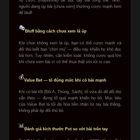
họ cược (mạnh/nhẹ) để đọc tay bài tổng thể. Nhớ:
người đang úp bài (chưa xem) thường cược mạnh hơn
để bluff.
🎭
Bluff bằng cách chưa xem lá úp
Khi chọn không xem lá úp, bạn có thể cược mạnh và
đối thủ biết bạn “chơi mù” — điều này khiến họ khó đọc
bài hơn. Tuy nhiên, cần kiểm soát: không cược quá lớn
khi chưa xem bài vì có thể thua thật với rủi ro cao.
💰
Value Bet — tố đúng mức khi có bài mạnh
Khi có bài tốt (Đôi A, Thùng, Sảnh), tố vừa đủ để đối thủ
vẫn theo — đừng tố quá mạnh khiến họ bỏ. Mục tiêu
của Value Bet là tối đa hóa tiền nhận từ tay bài thắng,
không phải ép đối thủ bỏ.
📊
Đánh giá kích thước Pot so với bài trên tay