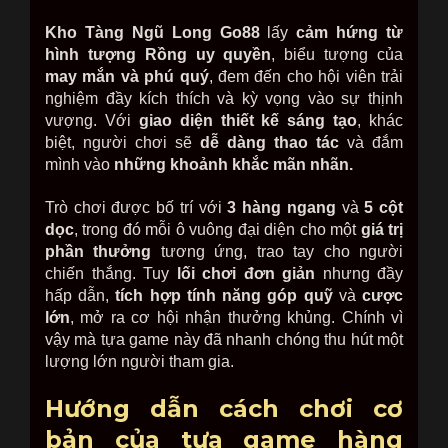
Kho Tàng Ngũ Long Go88
lấy
cảm hứng từ
hình tượng Rồng uy quyền
, biểu tượng của
may mắn và phú quý
, đem đến cho hội viên trải
nghiệm đầy kích thích và kỳ vọng vào sự thịnh
vượng. Với
giao diện thiết kế sáng tạo
, khác
biệt, người chơi sẽ
dễ dàng thao tác
và đắm
mình vào
những khoảnh khắc mãn nhãn.
Trò chơi được bố trí với
3 hàng ngang
và
5 cột
dọc
, trong đó mỗi ô vuông đại diện cho một
giá trị
phần thưởng
tương ứng, trao tay cho người
chiến thắng. Tuy
lối chơi đơn giản
nhưng đầy
hấp dẫn,
tích hợp tính năng góp quỹ
và
cược
lớn
, mở ra cơ hội nhận thưởng khủng. Chính vì
vậy mà tựa game này đã nhanh chóng thu hút một
lượng lớn người tham gia.
Hướng dẫn cách chơi cơ
bản của tựa game hàng