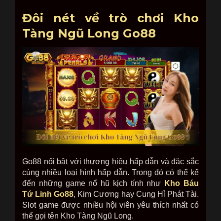
Đôi nét về trò chơi Kho
Tàng Ngũ Long Go88
Go88 nổi bật với thương hiệu hấp dẫn và đặc sắc
cùng nhiều loại hình hấp dẫn. Trong đó có thể kể
đến những game nổ hũ kịch tính như
Kho Báu
Tứ Linh Go88
, Kim Cương hay Cung Hỉ Phát Tài.
Slot game được nhiều hội viên yêu thích nhất có
thể gọi tên Kho Tàng Ngũ Long.