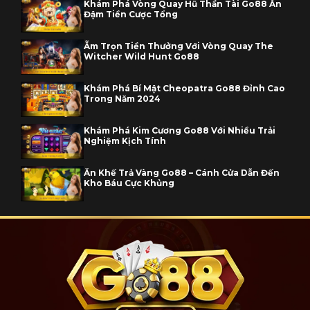
Khám Phá Vòng Quay Hũ Thần Tài Go88 Ăn
Đậm Tiền Cược Tổng
Ẵm Trọn Tiền Thưởng Với Vòng Quay The
Witcher Wild Hunt Go88
Khám Phá Bí Mật Cheopatra Go88 Đỉnh Cao
Trong Năm 2024
Khám Phá Kim Cương Go88 Với Nhiều Trải
Nghiệm Kịch Tính
Ăn Khế Trả Vàng Go88 – Cánh Cửa Dẫn Đến
Kho Báu Cực Khủng