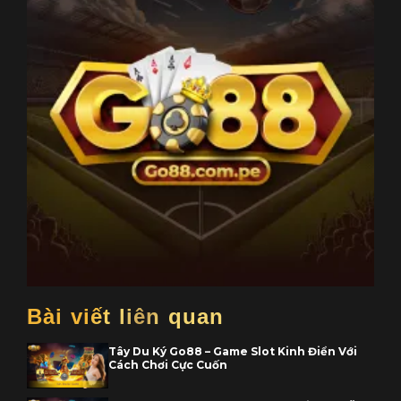
Bài viết liên quan
Tây Du Ký Go88 – Game Slot Kinh Điển Với
Cách Chơi Cực Cuốn