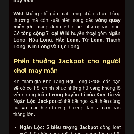
duy nhất
.
Wild
không chỉ góp mặt trong phần chơi thông
thường mà còn xuất hiện trong các
vòng quay
miễn phí
, mang đến cơ hội bứt phá ngoạn mục.
Có
tổng cộng 7 loại Wild
huyền thoại gồm
Ngân
Long
,
Hỏa Long, Hắc Long, Tử Long, Thanh
Long, Kim Long và Lục Long
.
Phần thưởng Jackpot cho người
chơi may mắn
Khi tham gia Kho Tàng Ngũ Long Go88, các bạn
sẽ có cơ hội chinh phục những hũ vàng khổng lồ
với những
biểu tượng huyền bí của Kim Tài và
Ngân Lộc
.
Jackpot
có thể bất ngờ xuất hiện cùng
lúc với các biểu tượng thường, tạo ra cơn bão
thắng lớn.
Ngân Lộc:
5 biểu tượng Jackpot
đồng loạt
xuất hiện trên cùng một hàng, mang đến cơ hội