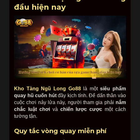
đầu hiện nay
Kho Tàng Ngũ Long Go88
là một
siêu phẩm
quay hũ cuốn hút
đầy kịch tính. Để dấn thân vào
cuộc chơi nảy lửa này, người tham gia phải
nắm
chắc luật chơi
và
chiến lược cược
một cách
tường tận.
Quy tắc vòng quay miễn phí