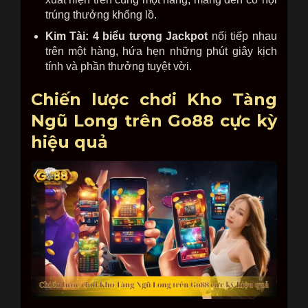
trúng thưởng khổng lồ.
Kim Tài: 4 biểu tượng Jackpot
nối tiếp nhau
trên một hàng, hứa hẹn những phút giây kịch
tính và phần thưởng tuyệt vời.
Chiến lược chơi Kho Tàng
Ngũ Long trên Go88 cực kỳ
hiệu quả