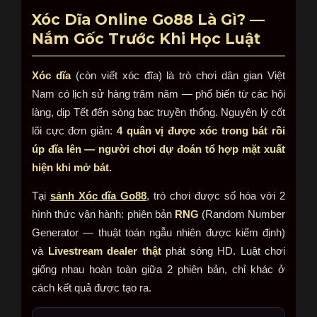
Xóc Dĩa Online Go88 Là Gì? —
Nắm Gốc Trước Khi Học Luật
Xóc dĩa
(còn viết xóc đĩa) là trò chơi dân gian Việt
Nam có lịch sử hàng trăm năm — phổ biến từ các hội
làng, dịp Tết đến sòng bạc truyền thống. Nguyên lý cốt
lõi cực đơn giản:
4 quân vị được xóc trong bát rồi
úp đĩa lên — người chơi dự đoán tổ hợp mặt xuất
hiện khi mở bát.
Tại
sảnh Xóc dĩa Go88
, trò chơi được số hóa với 2
hình thức vận hành: phiên bản
RNG
(Random Number
Generator — thuật toán ngẫu nhiên được kiểm định)
và
Livestream dealer thật
phát sóng HD. Luật chơi
giống nhau hoàn toàn giữa 2 phiên bản, chỉ khác ở
cách kết quả được tạo ra.