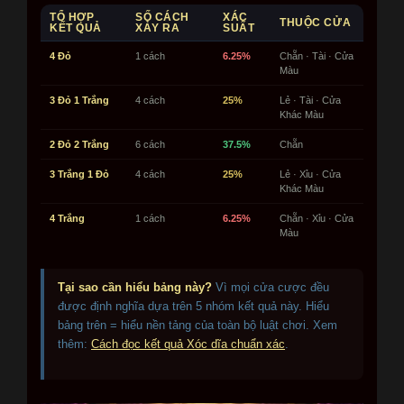
TỔ HỢP
SỐ CÁCH
XÁC
THUỘC CỬA
KẾT QUẢ
XẢY RA
SUẤT
4 Đỏ
1 cách
6.25%
Chẵn · Tài · Cửa
Màu
3 Đỏ 1 Trắng
4 cách
25%
Lẻ · Tài · Cửa
Khác Màu
2 Đỏ 2 Trắng
6 cách
37.5%
Chẵn
3 Trắng 1 Đỏ
4 cách
25%
Lẻ · Xỉu · Cửa
Khác Màu
4 Trắng
1 cách
6.25%
Chẵn · Xỉu · Cửa
Màu
Tại sao cần hiểu bảng này?
Vì mọi cửa cược đều
được định nghĩa dựa trên 5 nhóm kết quả này. Hiểu
bảng trên = hiểu nền tảng của toàn bộ luật chơi. Xem
thêm:
Cách đọc kết quả Xóc dĩa chuẩn xác
.