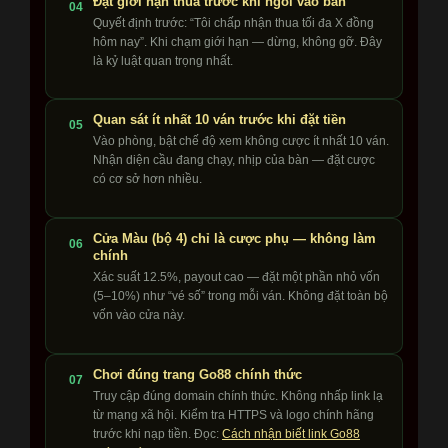
Đặt giới hạn thua trước khi ngồi vào bàn
04
Quyết định trước: “Tôi chấp nhận thua tối đa X đồng
hôm nay”. Khi chạm giới hạn — dừng, không gỡ. Đây
là kỷ luật quan trọng nhất.
Quan sát ít nhất 10 ván trước khi đặt tiền
05
Vào phòng, bật chế độ xem không cược ít nhất 10 ván.
Nhận diện cầu đang chạy, nhịp của bàn — đặt cược
có cơ sở hơn nhiều.
Cửa Màu (bộ 4) chỉ là cược phụ — không làm
06
chính
Xác suất 12.5%, payout cao — đặt một phần nhỏ vốn
(5–10%) như “vé số” trong mỗi ván. Không đặt toàn bộ
vốn vào cửa này.
Chơi đúng trang Go88 chính thức
07
Truy cập đúng domain chính thức. Không nhấp link lạ
từ mạng xã hội. Kiểm tra HTTPS và logo chính hãng
trước khi nạp tiền. Đọc:
Cách nhận biết link Go88