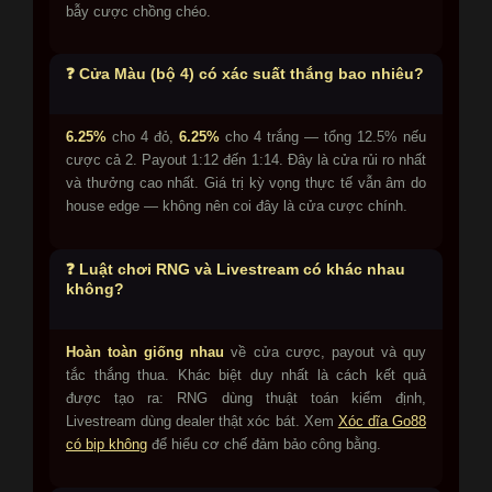
bẫy cược chồng chéo.
❓ Cửa Màu (bộ 4) có xác suất thắng bao nhiêu?
6.25%
cho 4 đỏ,
6.25%
cho 4 trắng — tổng 12.5% nếu
cược cả 2. Payout 1:12 đến 1:14. Đây là cửa rủi ro nhất
và thưởng cao nhất. Giá trị kỳ vọng thực tế vẫn âm do
house edge — không nên coi đây là cửa cược chính.
❓ Luật chơi RNG và Livestream có khác nhau
không?
Hoàn toàn giống nhau
về cửa cược, payout và quy
tắc thắng thua. Khác biệt duy nhất là cách kết quả
được tạo ra: RNG dùng thuật toán kiểm định,
Livestream dùng dealer thật xóc bát. Xem
Xóc dĩa Go88
có bịp không
để hiểu cơ chế đảm bảo công bằng.