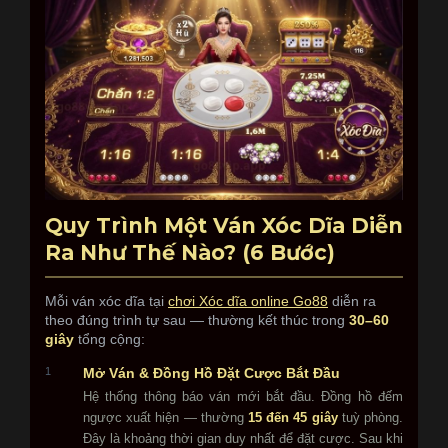
Quy Trình Một Ván Xóc Dĩa Diễn
Ra Như Thế Nào? (6 Bước)
Mỗi ván xóc dĩa tại
chơi Xóc dĩa online Go88
diễn ra
theo đúng trình tự sau — thường kết thúc trong
30–60
giây
tổng cộng:
1
Mở Ván & Đồng Hồ Đặt Cược Bắt Đầu
Hệ thống thông báo ván mới bắt đầu. Đồng hồ đếm
ngược xuất hiện — thường
15 đến 45 giây
tuỳ phòng.
Đây là khoảng thời gian duy nhất để đặt cược. Sau khi