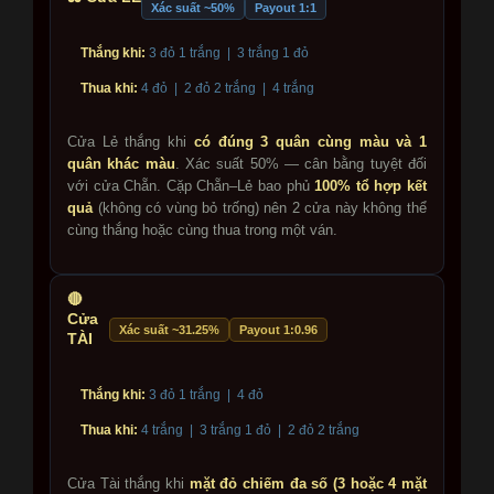
Xác suất ~50%
Payout 1:1
Thắng khi:
3 đỏ 1 trắng | 3 trắng 1 đỏ
Thua khi:
4 đỏ | 2 đỏ 2 trắng | 4 trắng
Cửa Lẻ thắng khi
có đúng 3 quân cùng màu và 1
quân khác màu
. Xác suất 50% — cân bằng tuyệt đối
với cửa Chẵn. Cặp Chẵn–Lẻ bao phủ
100% tổ hợp kết
quả
(không có vùng bỏ trống) nên 2 cửa này không thể
cùng thắng hoặc cùng thua trong một ván.
🔴
Cửa
Xác suất ~31.25%
Payout 1:0.96
TÀI
Thắng khi:
3 đỏ 1 trắng | 4 đỏ
Thua khi:
4 trắng | 3 trắng 1 đỏ | 2 đỏ 2 trắng
Cửa Tài thắng khi
mặt đỏ chiếm đa số (3 hoặc 4 mặt