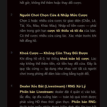
hết giờ, không thể thêm hoặc thay đổi cược.
2
Người Chơi Chọn Cửa & Nhập Mức Cược
Chọn 1 hoặc nhiều cửa cược từ giao diện (Chẵn, Lẻ,
Tài, Xỉu, Màu, Khác Màu). Nhập số tiền cược — phải
nằm trong giới hạn
cược tối thiểu và tối đa
của bàn.
Có thể cược nhiều cửa cùng lúc. Xác nhận trước khi
hết đồng hồ.
3
Khoá Cược — Không Còn Thay Đổi Được
Khi đồng hồ về 0, hệ thống
khoá toàn bộ cược
. Lúc
này không thể thêm tiền, rút tiền hay đổi cửa. Đây là
quy tắc cứng — áp dụng như nhau với tất cả người
chơi trong phòng để đảm bảo công bằng tuyệt đối.
4
Dealer Xóc Bát (Livestream) / RNG Xử Lý
Phiên bản Livestream:
dealer đặt 4 quân vị vào bát,
lắc đều, úp đĩa xuống bàn — toàn bộ quá trình được
phát sóng HD theo thời gian thực.
Phiên bản RNG:
thuật toán ngẫu nhiên được kiểm định độc lập tạo kết