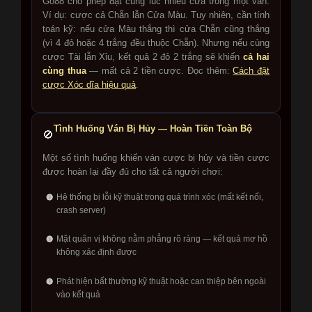
Go88 cho phép đặt cùng lúc nhiều cửa trong một ván.
Ví dụ: cược cả Chẵn lẫn Cửa Màu. Tuy nhiên, cần tính
toán kỹ: nếu cửa Màu thắng thì cửa Chẵn cũng thắng
(vì 4 đỏ hoặc 4 trắng đều thuộc Chẵn). Nhưng nếu cùng
cược Tài lẫn Xỉu, kết quả 2 đỏ 2 trắng sẽ khiến
cả hai
cùng thua
— mất cả 2 tiền cược. Đọc thêm:
Cách đặt
cược Xóc dĩa hiệu quả
.
Tình Huống Ván Bị Hủy — Hoàn Tiền Toàn Bộ
🚫
Một số tình huống khiến ván cược bị hủy và tiền cược
được hoàn lại đầy đủ cho tất cả người chơi:
Hệ thống bị lỗi kỹ thuật trong quá trình xóc (mất kết nối,
🔴
crash server)
Mặt quân vị không nằm phẳng rõ ràng — kết quả mơ hồ
🔴
không xác định được
Phát hiện bất thường kỹ thuật hoặc can thiệp bên ngoài
🔴
vào kết quả