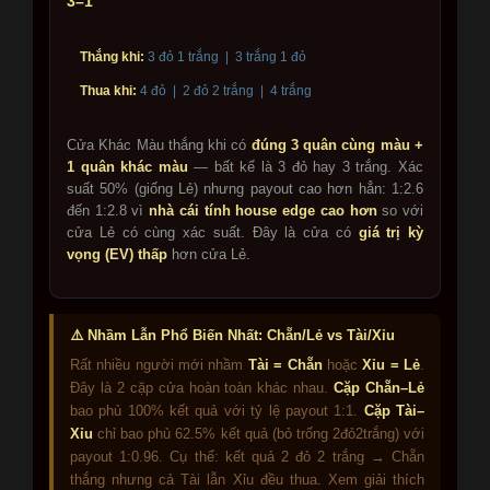
3–1
Thắng khi:
3 đỏ 1 trắng | 3 trắng 1 đỏ
Thua khi:
4 đỏ | 2 đỏ 2 trắng | 4 trắng
Cửa Khác Màu thắng khi có
đúng 3 quân cùng màu +
1 quân khác màu
— bất kể là 3 đỏ hay 3 trắng. Xác
suất 50% (giống Lẻ) nhưng payout cao hơn hẳn: 1:2.6
đến 1:2.8 vì
nhà cái tính house edge cao hơn
so với
cửa Lẻ có cùng xác suất. Đây là cửa có
giá trị kỳ
vọng (EV) thấp
hơn cửa Lẻ.
⚠️ Nhầm Lẫn Phổ Biến Nhất: Chẵn/Lẻ vs Tài/Xỉu
Rất nhiều người mới nhầm
Tài = Chẵn
hoặc
Xỉu = Lẻ
.
Đây là 2 cặp cửa hoàn toàn khác nhau.
Cặp Chẵn–Lẻ
bao phủ 100% kết quả với tỷ lệ payout 1:1.
Cặp Tài–
Xỉu
chỉ bao phủ 62.5% kết quả (bỏ trống 2đỏ2trắng) với
payout 1:0.96. Cụ thể: kết quả 2 đỏ 2 trắng → Chẵn
thắng nhưng cả Tài lẫn Xỉu đều thua. Xem giải thích