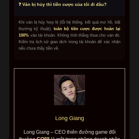
❓ Ván bị hủy thì tiền cược của tôi đi đâu?
Khi ván bị hủy hợp lệ (lỗi hệ thống, kết quả mơ hồ, bất
thường kỹ thuật),
toàn bộ tiền cược được hoàn lại
100%
vào tài khoản. Không tính thắng thua cho ván đó.
Kiểm tra lịch sử giao dịch trong tài khoản để xác nhận
nếu chưa thấy tiền về.
Long Giang
Long Giang – CEO thiên đường game đổi