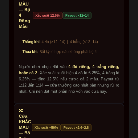
MÀU
— Bộ
4
Xác suất 12.5%
Payout ×12–14
Đồng
Màu
Thắng khi:
4 đỏ (×12–14) | 4 trắng (×12–14)
Thua khi:
Bất kỳ tổ hợp nào không phải bộ 4
Người chơi chọn đặt vào
4 đỏ riêng, 4 trắng riêng,
hoặc cả 2
. Xác suất xuất hiện 4 đỏ là 6.25%, 4 trắng là
6.25% — tổng 12.5% nếu cược cả 2 màu. Payout từ
1:12 đến 1:14 — cửa thưởng cao nhất bàn nhưng rủi ro
nhất. Chỉ nên đặt một phần nhỏ vốn vào cửa này.
🔀
Cửa
KHÁC
MÀU
Xác suất ~50%
Payout ×2.6–2.8
— Bộ