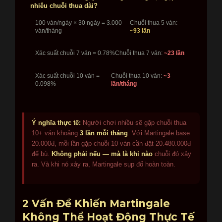
nhiêu chuỗi thua dài?
100 ván/ngày × 30 ngày = 3.000
Chuỗi thua 5 ván:
ván/tháng
~93 lần
Xác suất chuỗi 7 ván = 0.78%
Chuỗi thua 7 ván:
~23 lần
Xác suất chuỗi 10 ván =
Chuỗi thua 10 ván:
~3
0.098%
lần/tháng
Ý nghĩa thực tế:
Người chơi nhiều sẽ gặp chuỗi thua
10+ ván khoảng
3 lần mỗi tháng
. Với Martingale base
20.000đ, mỗi lần gặp chuỗi 10 ván cần đặt 20.480.000đ
để bù.
Không phải nếu — mà là khi nào
chuỗi đó xảy
ra. Và khi nó xảy ra, Martingale sụp đổ hoàn toàn.
2 Vấn Đề Khiến Martingale
Không Thể Hoạt Động Thực Tế