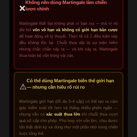
Không nên dùng Martingale làm chiến
❌
lược chính
Martingale thất bại không phải vì bạn xui — mà vì nó
đòi hỏi
vốn vô hạn và không có giới hạn bàn cược
để hoạt động về lý thuyết. Thực tế cả 2 điều kiện này
đều không tồn tại. Chuỗi thua dài là sự kiện hiếm
nhưng chắc chắn xảy ra — và khi xảy ra, Martingale
thua toàn bộ vốn trong vài ván.
Có thể dùng Martingale biến thể giới hạn
⚠️
— nhưng cần hiểu rõ rủi ro
Martingale giới hạn (tối đa 3–4 cấp) có thể tạo ra cảm
giác kiểm soát tốt hơn và thắng nhiều phiên ngắn —
nhưng vẫn có
xác suất thua lớn
khi chuỗi thua vượt
quá số cấp cho phép. Phù hợp với vốn lớn, chịu được
tổn thất định kỳ và dùng như một phần nhỏ trong chiến
lược tổng thể.