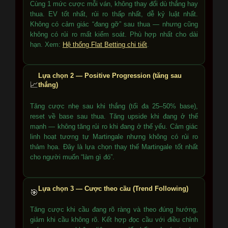
Cùng 1 mức cược mỗi ván, không thay đổi dù thắng hay
thua. EV tốt nhất, rủi ro thấp nhất, dễ kỷ luật nhất.
Không có cảm giác “đang gỡ” sau thua — nhưng cũng
không có rủi ro mất kiểm soát. Phù hợp nhất cho dài
hạn. Xem:
Hệ thống Flat Betting chi tiết
.
Lựa chọn 2 — Positive Progression (tăng sau
📈
thắng)
Tăng cược nhẹ sau khi thắng (tối đa 25–50% base),
reset về base sau thua. Tăng upside khi đang ở thế
mạnh — không tăng rủi ro khi đang ở thế yếu. Cảm giác
linh hoạt tương tự Martingale nhưng không có rủi ro
thảm họa. Đây là lựa chọn thay thế Martingale tốt nhất
cho người muốn “làm gì đó”.
Lựa chọn 3 — Cược theo cầu (Trend Following)
🎯
Tăng cược khi cầu đang rõ ràng và theo đúng hướng,
giảm khi cầu không rõ. Kết hợp đọc cầu với điều chỉnh