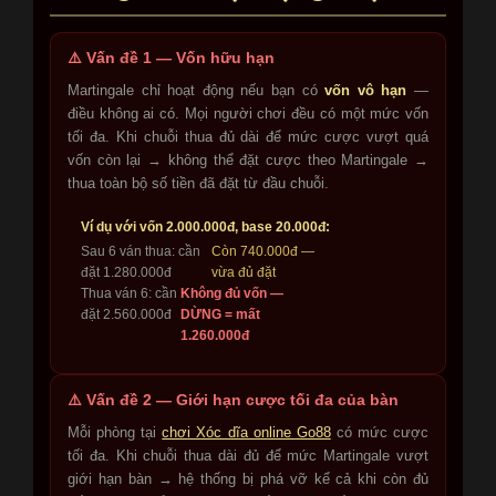
⚠️ Vấn đề 1 — Vốn hữu hạn
Martingale chỉ hoạt động nếu bạn có
vốn vô hạn
—
điều không ai có. Mọi người chơi đều có một mức vốn
tối đa. Khi chuỗi thua đủ dài để mức cược vượt quá
vốn còn lại → không thể đặt cược theo Martingale →
thua toàn bộ số tiền đã đặt từ đầu chuỗi.
Ví dụ với vốn 2.000.000đ, base 20.000đ:
Sau 6 ván thua: cần
Còn 740.000đ —
đặt 1.280.000đ
vừa đủ đặt
Thua ván 6: cần
Không đủ vốn —
đặt 2.560.000đ
DỪNG = mất
1.260.000đ
⚠️ Vấn đề 2 — Giới hạn cược tối đa của bàn
Mỗi phòng tại
chơi Xóc dĩa online Go88
có mức cược
tối đa. Khi chuỗi thua dài đủ để mức Martingale vượt
giới hạn bàn → hệ thống bị phá vỡ kể cả khi còn đủ