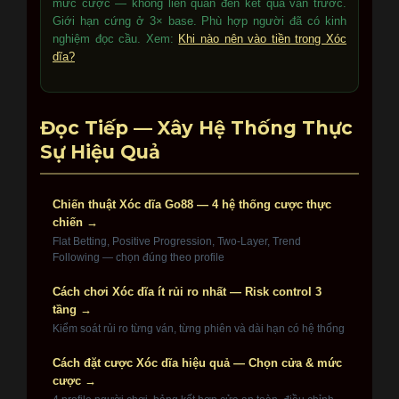
mức cược — không liên quan đến kết quả ván trước.
Giới hạn cứng ở 3× base. Phù hợp người đã có kinh
nghiệm đọc cầu. Xem:
Khi nào nên vào tiền trong Xóc
dĩa?
Đọc Tiếp — Xây Hệ Thống Thực
Sự Hiệu Quả
Chiến thuật Xóc dĩa Go88 — 4 hệ thống cược thực
chiến →
Flat Betting, Positive Progression, Two-Layer, Trend
Following — chọn đúng theo profile
Cách chơi Xóc dĩa ít rủi ro nhất — Risk control 3
tầng →
Kiểm soát rủi ro từng ván, từng phiên và dài hạn có hệ thống
Cách đặt cược Xóc dĩa hiệu quả — Chọn cửa & mức
cược →