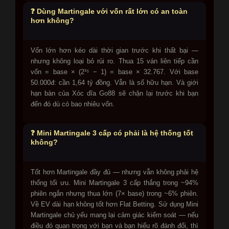
❓ Dùng Martingale với vốn rất lớn có an toàn
hơn không?
Vốn lớn hơn kéo dài thời gian trước khi thất bại —
nhưng không loại bỏ rủi ro. Thua 15 ván liên tiếp cần
vốn = base × (2¹⁵ − 1) = base × 32.767. Với base
50.000đ: cần 1,64 tỷ đồng. Vẫn là số hữu hạn. Và giới
hạn bàn của Xóc dĩa Go88 sẽ chặn lại trước khi bạn
đến đó dù có bao nhiêu vốn.
❓ Mini Martingale 3 cấp có phải là hệ thống tốt
không?
Tốt hơn Martingale đầy đủ — nhưng vẫn không phải hệ
thống tối ưu. Mini Martingale 3 cấp thắng trong ~94%
phiên ngắn nhưng thua lớn (7× base) trong ~6% phiên.
Về EV dài hạn không tốt hơn Flat Betting. Sử dụng Mini
Martingale chủ yếu mang lại cảm giác kiểm soát — nếu
điều đó quan trọng với bạn và bạn hiểu rõ đánh đổi, thì