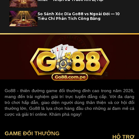
So Sánh Xóc Dĩa Go88 vs Ngoài Đời — 10
Tiêu Chí Phân Tích Công Bằng
Go88 - thiên đường game đổi thưởng đỉnh cao trong năm 2026,
mang đến trải nghiệm giải trí trực tuyến đẳng cấp. Với đa dạng
trò chơi hấp dẫn, giao diện người dùng thân thiện và cơ hội đổi
thưởng lớn, Go88 là lựa chọn hàng đầu cho những ai đam mê cá
cược và giải trí online. Khám phá ngay!
GAME ĐỔI THƯỞNG
HỖ TRỢ