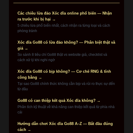
Các chiêu lừa đảo Xóc dĩa online phổ biến — Nhận
ra trước khi bị hại →
5 chiêu lừa phổ biến nhất, cách nhận ra từng loại và cách
phòng tránh
Xóc dĩa Go88 có lừa đảo không? — Phân biệt thật và
giả →
So sánh 8 tiêu chí Go88 thật vs website giả, checklist và
cách xử lý khi nghi ngờ
Xóc dĩa Go88 có bịp không? — Cơ chế RNG & tính
công bằng →
Tại sao Go88 chính thức không cần bịp và rủi ro thực sự đến
từ đâu
Go88 có can thiệp kết quả Xóc dĩa không? →
Phân tích kỹ thuật về khả năng can thiệp kết quả từ phía nhà
cái
Hướng dẫn chơi Xóc dĩa Go88 A–Z — Bắt đầu đúng
cách →