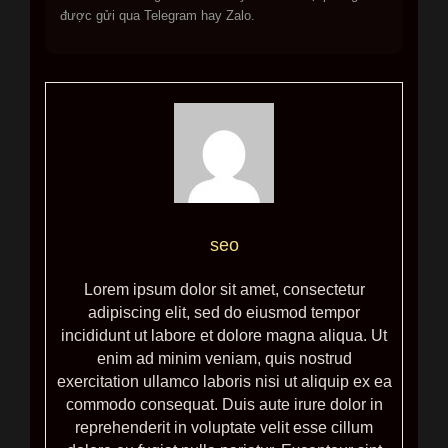
được gửi qua Telegram hay Zalo.
seo
Lorem ipsum dolor sit amet, consectetur
adipiscing elit, sed do eiusmod tempor
incididunt ut labore et dolore magna aliqua. Ut
enim ad minim veniam, quis nostrud
exercitation ullamco laboris nisi ut aliquip ex ea
commodo consequat. Duis aute irure dolor in
reprehenderit in voluptate velit esse cillum