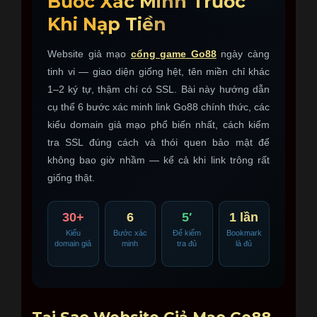
Bước Xác Minh Trước
Khi Nạp Tiền
Website giả mạo
cổng game Go88
ngày càng
tinh vi — giao diện giống hệt, tên miền chỉ khác
1–2 ký tự, thậm chí có SSL. Bài này hướng dẫn
cụ thể 6 bước xác minh link Go88 chính thức, các
kiểu domain giả mạo phổ biến nhất, cách kiểm
tra SSL đúng cách và thói quen bảo mật để
không bao giờ nhầm — kể cả khi link trông rất
giống thật.
30+
6
5′
1 lần
Kiểu
Bước xác
Để kiểm
Bookmark
domain giả
minh
tra đủ
là đủ