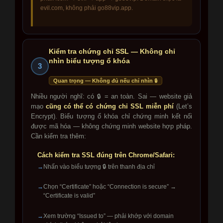
evil.com, không phải go88vip.app.
Kiểm tra chứng chỉ SSL — Không chỉ
nhìn biểu tượng ổ khóa
3
Quan trọng — Không đủ nếu chỉ nhìn 🔒
Nhiều người nghĩ: có 🔒 = an toàn. Sai — website giả
mạo
cũng có thể có chứng chỉ SSL miễn phí
(Let’s
Encrypt). Biểu tượng ổ khóa chỉ chứng minh kết nối
được mã hóa — không chứng minh website hợp pháp.
Cần kiểm tra thêm:
Cách kiểm tra SSL đúng trên Chrome/Safari:
→
Nhấn vào biểu tượng 🔒 trên thanh địa chỉ
→
Chọn “Certificate” hoặc “Connection is secure” →
“Certificate is valid”
→
Xem trường “Issued to” — phải khớp với domain