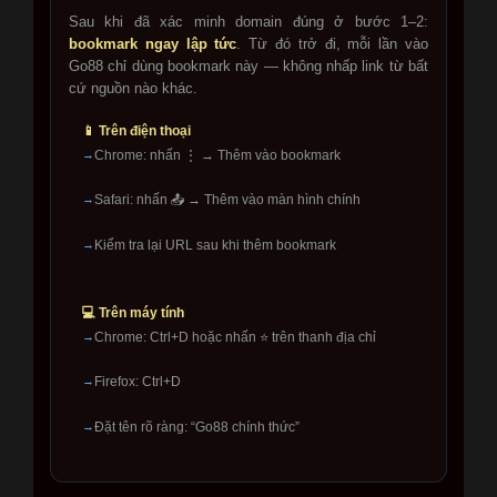
Sau khi đã xác minh domain đúng ở bước 1–2:
bookmark ngay lập tức
. Từ đó trở đi, mỗi lần vào
Go88 chỉ dùng bookmark này — không nhấp link từ bất
cứ nguồn nào khác.
📱 Trên điện thoại
→
Chrome: nhấn ⋮ → Thêm vào bookmark
→
Safari: nhấn 📤 → Thêm vào màn hình chính
→
Kiểm tra lại URL sau khi thêm bookmark
💻 Trên máy tính
→
Chrome: Ctrl+D hoặc nhấn ⭐ trên thanh địa chỉ
→
Firefox: Ctrl+D
→
Đặt tên rõ ràng: “Go88 chính thức”