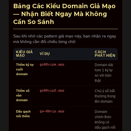
Bảng Các Kiểu Domain Giả Mạo
— Nhận Biết Ngay Mà Không
Cần So Sánh
Sau khi nhớ các pattern giả mạo này, bạn nhận ra ngay
mà không cần đối chiếu từng chữ:
KIỂU GIẢ
CÁCH
VÍ DỤ
MẠO
PHÁT HIỆN
go88vip
x
.app
Thêm ký tự
Domain dài
cuối
hơn 1 ký tự
domain
so với bản
thật
go88vip
2
.app
Thêm số
Chú ý số bất
vào
thường trong
domain
tên domain
go
–
88vip.app
Dấu gạch
Domain
nối thêm
chính thức
không có
dấu gạch nối