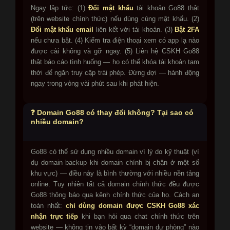
Ngay lập tức: (1)
Đổi mật khẩu
tài khoản Go88 thật
(trên website chính thức) nếu dùng cùng mật khẩu. (2)
Đổi mật khẩu email
liên kết với tài khoản. (3)
Bật 2FA
nếu chưa bật. (4) Kiểm tra điện thoại xem có app lạ nào
được cài không và gỡ ngay. (5) Liên hệ CSKH Go88
thật báo cáo tình huống — họ có thể khóa tài khoản tạm
thời để ngăn truy cập trái phép. Đừng đợi — hành động
ngay trong vòng vài phút sau khi phát hiện.
❓ Domain Go88 có thay đổi không? Tại sao có
nhiều domain?
Go88 có thể sử dụng nhiều domain vì lý do kỹ thuật (ví
dụ domain backup khi domain chính bị chặn ở một số
khu vực) — điều này là bình thường với nhiều nền tảng
online. Tuy nhiên tất cả domain chính thức đều được
Go88 thông báo qua kênh chính thức của họ. Cách an
toàn nhất:
chỉ dùng domain được CSKH Go88 xác
nhận trực tiếp
khi bạn hỏi qua chat chính thức trên
website — không tin vào bất kỳ “domain dự phòng” nào