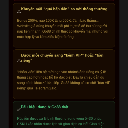
Khuyến mãi “quá hấp dẫn” so với thông thường
⚠️
Bonus 200%, nạp 100K tặng 500K, đảm bảo thắng…
Website giả dùng khuyến mãi phi thực tế để thu hút người
nạp tiền nhanh. Go88 chính thức có khuyến mãi nhưng với
mức hợp lý và kèm điều kiện rõ ràng.
Được mời chuyển sang “kênh VIP” hoặc “bàn
⚠️
riêng”
“Nhân viên” liên hệ mời bạn vào nhóm/kênh riêng có tỷ lệ
thắng cao hơn hoặc hỗ trợ đặc biệt. Đây là chiêu dẫn dụ
sang kênh khác để lừa tiếp. Go88 không có cơ chế “bàn VIP
riêng” qua Telegram/Zalo.
Dấu hiệu đang ở Go88 thật
✅
Rút tiền được xử lý bình thường trong vòng 5–30 phút.
CSKH xác nhận được lịch sử giao dịch cụ thể. Giao diện