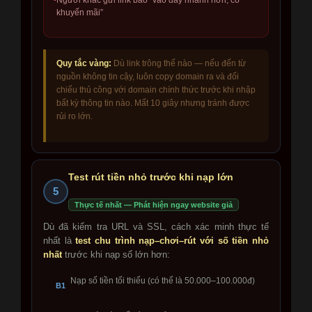
khuyến mãi”
Quy tắc vàng:
Dù link trông thế nào — nếu đến từ
nguồn không tin cậy, luôn copy domain ra và đối
chiếu thủ công với domain chính thức trước khi nhập
bất kỳ thông tin nào. Mất 10 giây nhưng tránh được
rủi ro lớn.
Test rút tiền nhỏ trước khi nạp lớn
5
Thực tế nhất — Phát hiện ngay website giả
Dù đã kiểm tra URL và SSL, cách xác minh thực tế
nhất là
test chu trình nạp–chơi–rút với số tiền nhỏ
nhất
trước khi nạp số lớn hơn:
Nạp số tiền tối thiểu (có thể là 50.000–100.000đ)
B1