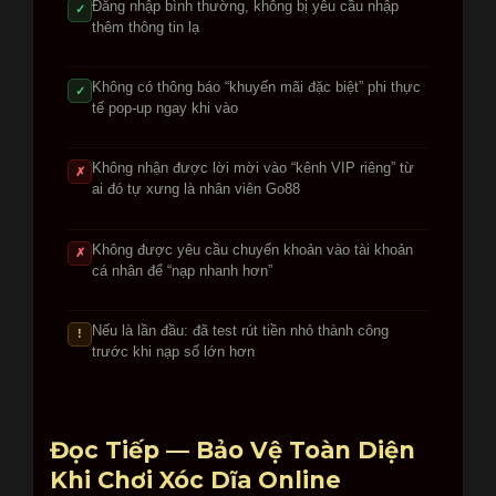
Đăng nhập bình thường, không bị yêu cầu nhập
✓
thêm thông tin lạ
Không có thông báo “khuyến mãi đặc biệt” phi thực
✓
tế pop-up ngay khi vào
Không nhận được lời mời vào “kênh VIP riêng” từ
✗
ai đó tự xưng là nhân viên Go88
Không được yêu cầu chuyển khoản vào tài khoản
✗
cá nhân để “nạp nhanh hơn”
Nếu là lần đầu: đã test rút tiền nhỏ thành công
!
trước khi nạp số lớn hơn
Đọc Tiếp — Bảo Vệ Toàn Diện
Khi Chơi Xóc Dĩa Online