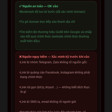
✅ Nguồn an toàn — OK vào
•
Bookmark đã lưu từ trước (đã xác minh domain)
•
Tự gõ domain trực tiếp vào thanh địa chỉ
•
Tìm kiếm tên thương hiệu Go88 trên Google và nhấp
vào kết quả chính thức (website chính thức thường
xuất hiện đầu)
❌ Nguồn nguy hiểm — Xác minh kỹ trước khi vào
•
Link từ nhóm Telegram, Zalo không rõ nguồn gốc
•
Link từ quảng cáo Facebook, Instagram không phải
trang chính thức
•
Link rút gọn (bit.ly, tinyurl…) — không biết đích thực
là gì
•
Link từ SMS lạ, email không rõ người gửi
•
Người khác gửi link bảo “vào đây nhanh hơn, có