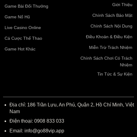
Giới Thiệu
Game Bài Đổi Thưởng
Chính Sách Bảo Mật
Game Nổ Hũ
Chính Sách Nội Dung
Live Casino Online
Điều Khoản & Điều Kiện
Cá Cược Thể Thao
Miễn Trừ Trách Nhiệm
Game Hot Khác
Chính Sách Chơi Có Trách
Nhiệm
Tin Tức & Sự Kiện
Địa chỉ: 186 Trần Lựu, An Phú, Quận 2, Hồ Chí Minh, Việt
Nam
Điện thoại: 0908 833 033
Email:
info@go88vip.app