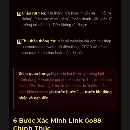
4️⃣
Chặn rút tiền:
Khi thắng lớn hoặc muốn rút → “lỗi hệ
thống”, “cần xác minh thêm”, “hoàn thành điều kiện X”
không có căn cứ. Tiền không rút được.
5️⃣
Thu thập thông tin:
Một số website giả còn thu thập
username/password, số điện thoại, CCCD để dùng
vào mục đích khác hoặc bán dữ liệu.
Điểm quan trọng:
Người bị hại thường không biết
mình đang ở website giả cho đến bước 4 — khi đã nạp
nhiều tiền. Toàn bộ 6 bước xác minh dưới đây nhằm
phát hiện website giả
trước bước 1 — trước khi đăng
nhập và nạp tiền
.
6 Bước Xác Minh Link Go88
Chính Thức