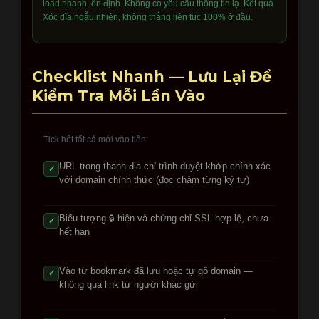
load nhanh, ổn định. Không có yêu cầu thông tin lạ. Kết quả
Xóc dĩa ngẫu nhiên, không thắng liên tục 100% ở đầu.
Checklist Nhanh — Lưu Lại Để
Kiểm Tra Mỗi Lần Vào
Tick hết tất cả mới vào tiền:
URL trong thanh địa chỉ trình duyệt khớp chính xác
✓
với domain chính thức (đọc chậm từng ký tự)
Biểu tượng 🔒 hiện và chứng chỉ SSL hợp lệ, chưa
✓
hết hạn
Vào từ bookmark đã lưu hoặc tự gõ domain —
✓
không qua link từ người khác gửi