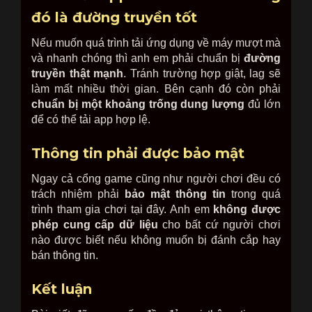
đó là đường truyền tốt
Nếu muốn quá trình tải ứng dụng về máy mượt mà
và nhanh chóng thì anh em phải chuẩn bị
đường
truyền thật mạnh
. Tránh trường hợp giật, lag sẽ
làm mất nhiều thời gian. Bên cạnh đó còn phải
chuẩn bị một khoảng trống dung lượng
đủ lớn
để có thể tải app hợp lệ.
Thông tin phải được bảo mật
Ngay cả cổng game cũng như người chơi đều có
trách nhiệm phải
bảo mật thông tin
trong quá
trình tham gia chơi tại đây. Anh em
không được
phép cung cấp dữ liệu
cho bất cứ người chơi
nào được biết nếu không muốn bị đánh cắp hay
bán thông tin.
Kết luận